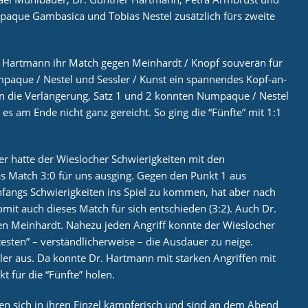
paque Gambasica und Tobias Nestel zusätzlich fürs zweite
Hartmann ihr Match gegen Meinhardt / Knopf souverän für
umpaque / Nestel und Sessler / Kunst ein spannendes Kopf-an-
 in die Verlängerung, Satz 1 und 2 konnten Numpaque / Nestel
 es am Ende nicht ganz gereicht. So ging die “Fünfte” mit 1:1
r hatte der Wieslocher Schwierigkeiten mit den
 Match 3:0 für uns ausging. Gegen den Punkt 1 aus
fangs Schwierigkeiten ins Spiel zu kommen, hat aber nach
omit auch dieses Match für sich entschieden (3:2). Auch Dr.
en Meinhardt. Nahezu jeden Angriff konnte der Wieslocher
esten” – verständlicherweise – die Ausdauer zu neige.
er aus. Da konnte Dr. Hartmann mit starken Angriffen mit
 für die “Fünfte” holen.
en sich in ihren Einzel kämpferisch und sind an dem Abend