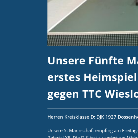
Unsere Fünfte M
erstes Heimspiel
gegen TTC Wieslo
Herren Kreisklasse D: DJK 1927 Dossenhe
Unsere 5. Mannschaft empfing am Freitag
Baiertal XII. Die DJK trat zu sechst an: M