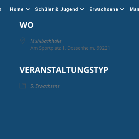
Home
Schüler & Jugend
Erwachsene
Man
WO
Mühlbachhalle
Am Sportplatz 1, Dossenheim, 69221
VERANSTALTUNGSTYP
Google Kalender
iCalendar
5. Erwachsene