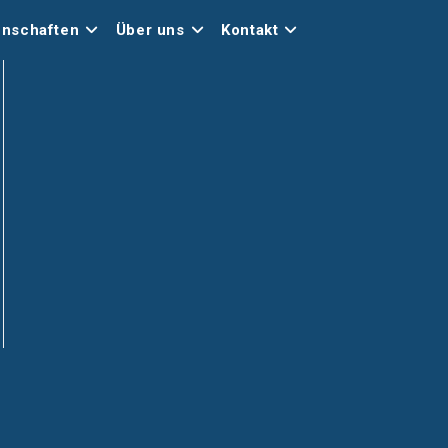
nschaften
Über uns
Kontakt
Office 365
Outlook Live