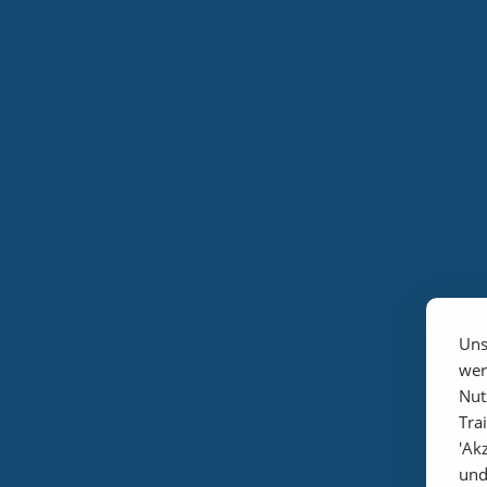
Uns
wer
Nut
Tra
'Ak
und