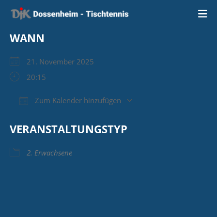
Zum
Inhalt
springen
WANN
21. November 2025
20:15
Zum Kalender hinzufügen
ICS herunterladen
Google Kalender
VERANSTALTUNGSTYP
2. Erwachsene